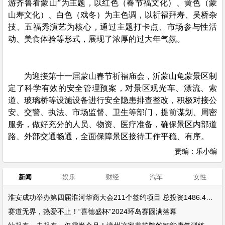
游齐鲁看蒙山”为主题，以红色（春节福文化）、黄色（蒙
山寿文化）、白色（戏冬）为主色调，以祈福拜寿、吴桥杂
技、五福秀演艺为核心，通过主题打卡点、市场参与性活
动、美食体验等形式，展现了浓厚的过大年气氛。
为迎接第十一届蒙山春节祈福庙会，沂蒙山龟蒙景区制
定了科学有效的安全管理预案，对景区观光车、漂流、索
道、玻璃桥等设施设备进行安全隐患排查整改，积极对接公
安、交警、执法、市场监督、卫生等部门，提前谋划、周密
服务，做好充分的人员、物资、医疗准备，确保景区内部道
路、外部交通畅通，全面保障景区接待工作平稳、有序。
责编：乐小编
新闻
娱乐
财经
汽车
女性
淮安成功举办第四届淮河华商大会211个签约项目 总投资1486.4亿元
赛道无界，热爱不止！“喜德盛杯”2024环岛赛圆满落幕